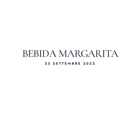
BEBIDA MARGARITA
23 SETTEMBRE 2022
I nostri me
Servizi e Partn
Piccoli Eventi - Epom
Cateri