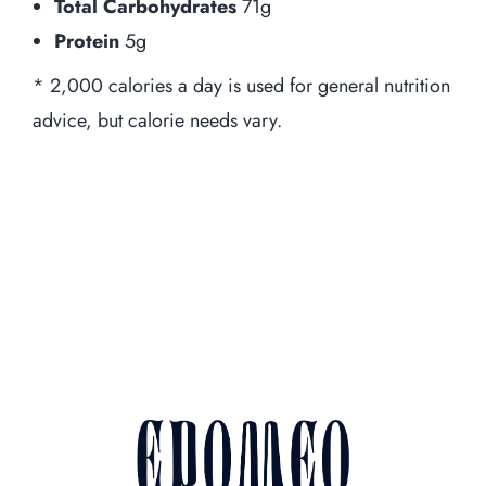
Servizi e Partn
Total Carbohydrates
71g
Protein
5g
Piccoli Eventi - Epom
* 2,000 calories a day is used for general nutrition
advice, but calorie needs vary.
Cateri
Preno
Piazza Antica Reggia, 13, 80077 Ischia
Aperti tutti i giorni dalle 10:00 alle 14
e dalle 18:00 alle 02