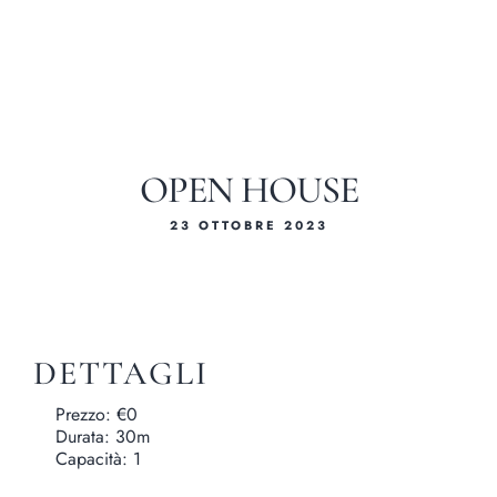
OPEN HOUSE
23 OTTOBRE 2023
I nostri me
DETTAGLI
Servizi e Partn
Prezzo:
€
0
Durata:
30m
Capacità:
1
Piccoli Eventi - Epom